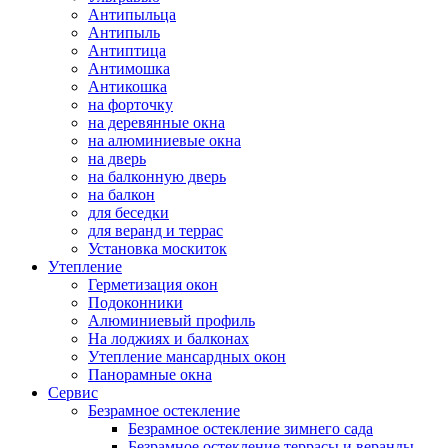
Антипыльца
Антипыль
Антиптица
Антимошка
Антикошка
на форточку
на деревянные окна
на алюминиевые окна
на дверь
на балконную дверь
на балкон
для беседки
для веранд и террас
Установка москиток
Утепление
Герметизация окон
Подоконники
Алюминиевый профиль
На лоджиях и балконах
Утепление мансардных окон
Панорамные окна
Сервис
Безрамное остекление
Безрамное остекление зимнего сада
Безрамное остекление террасы и веранды