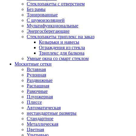
Стеклопакеты с отверстием
Без рамы
Тонированные
С шумоизоляцией
Мультифункциональные
Энергосберегающие
Стеклопакеты триплекс на заказ
Козырьки и навесы
Ограждения из стекла
Триплекс для балкона
Умные окна со смарт стеклом
Москитные сетки
Вставная
Рулонная
Раздвижные
Распашная
Рамочные
Плунжерная
Плиссе
Автоматическая
нестандартные размеры
Стандартное
Металлическая
Цветная
Ультравью