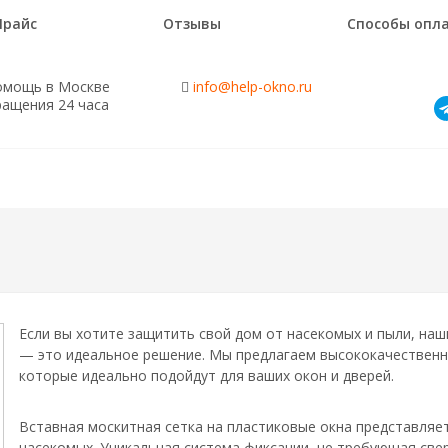
Прайс
Отзывы
Способы опл
омощь в Москве
info@help-okno.ru
ращения 24 часа
Если вы хотите защитить свой дом от насекомых и пыли, наш
— это идеальное решение. Мы предлагаем высококачественны
которые идеально подойдут для ваших окон и дверей.
Вставная москитная сетка на пластиковые окна представляе
насекомых. Уникальная система фиксации, не требующая свер