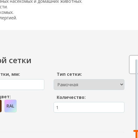
пных насекомых и домашних животных.
сти.
комых.
лергией.
ой сетки
тки, мм:
Тип сетки:
цвет:
Количество:
RAL