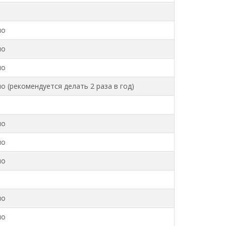
но
но
но
но (рекомендуется делать 2 раза в год)
п
но
но
но
но
но