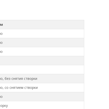
зм
но
но
но
но, без снятия створки
но, со снятием створки
но
ворку