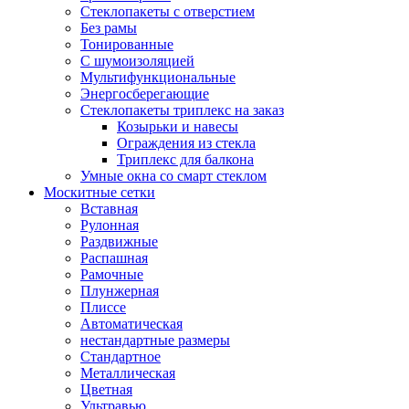
Стеклопакеты с отверстием
Без рамы
Тонированные
С шумоизоляцией
Мультифункциональные
Энергосберегающие
Стеклопакеты триплекс на заказ
Козырьки и навесы
Ограждения из стекла
Триплекс для балкона
Умные окна со смарт стеклом
Москитные сетки
Вставная
Рулонная
Раздвижные
Распашная
Рамочные
Плунжерная
Плиссе
Автоматическая
нестандартные размеры
Стандартное
Металлическая
Цветная
Ультравью