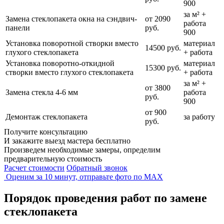
900
за м² +
Замена стеклопакета окна на сэндвич-
от 2090
работа
панели
руб.
900
Установка поворотной створки вместо
материал
14500 руб.
глухого стеклопакета
+ работа
Установка поворотно-откидной
материал
15300 руб.
створки вместо глухого стеклопакета
+ работа
за м² +
от 3800
Замена стекла 4-6 мм
работа
руб.
900
от 900
Демонтаж стеклопакета
за работу
руб.
Получите консультацию
И закажите выезд мастера
бесплатно
Произведем необходимые замеры, определим
предварительную стоимость
Расчет стоимости
Обратный звонок
Оценим за 10 минут, отправьте фото по
MAX
Порядок проведения работ по замене
стеклопакета