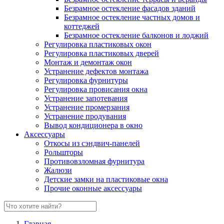
Безрамное остекление фасадов зданий
Безрамное остекление частных домов и
коттеджей
Безрамное остекление балконов и лоджий
Регулировка пластиковых окон
Регулировка пластиковых дверей
Монтаж и демонтаж окон
Устранение дефектов монтажа
Регулировка фурнитуры
Регулировка провисания окна
Устранение запотевания
Устранение промерзания
Устранение продувания
Вывод кондиционера в окно
Аксессуары
Откосы из сэндвич-панелей
Рольшторы
Противовзломная фурнитура
Жалюзи
Детские замки на пластиковые окна
Прочие оконные аксессуары
Главная