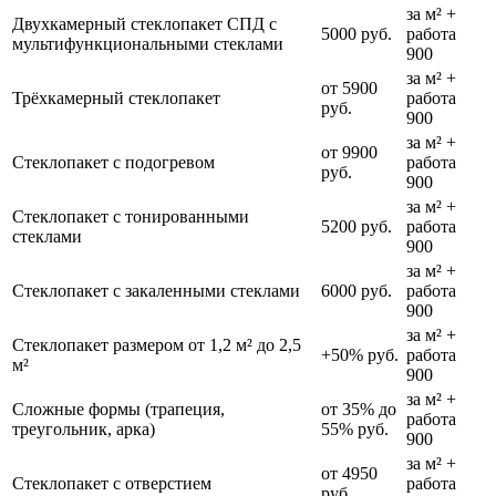
за м² +
Двухкамерный стеклопакет СПД с
5000 руб.
работа
мультифункциональными стеклами
900
за м² +
от 5900
Трёхкамерный стеклопакет
работа
руб.
900
за м² +
от 9900
Стеклопакет с подогревом
работа
руб.
900
за м² +
Стеклопакет с тонированными
5200 руб.
работа
стеклами
900
за м² +
Стеклопакет с закаленными стеклами
6000 руб.
работа
900
за м² +
Стеклопакет размером от 1,2 м² до 2,5
+50% руб.
работа
м²
900
за м² +
Сложные формы (трапеция,
от 35% до
работа
треугольник, арка)
55% руб.
900
за м² +
от 4950
Стеклопакет с отверстием
работа
руб.