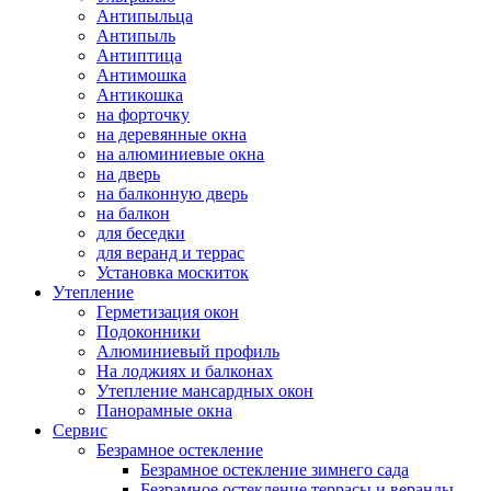
Антипыльца
Антипыль
Антиптица
Антимошка
Антикошка
на форточку
на деревянные окна
на алюминиевые окна
на дверь
на балконную дверь
на балкон
для беседки
для веранд и террас
Установка москиток
Утепление
Герметизация окон
Подоконники
Алюминиевый профиль
На лоджиях и балконах
Утепление мансардных окон
Панорамные окна
Сервис
Безрамное остекление
Безрамное остекление зимнего сада
Безрамное остекление террасы и веранды