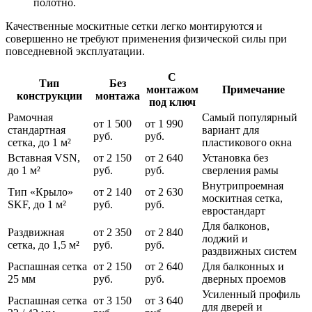
полотно.
Качественные москитные сетки легко монтируются и
совершенно не требуют применения физической силы при
повседневной эксплуатации.
С
Тип
Без
монтажом
Примечание
конструкции
монтажа
под ключ
Рамочная
Самый популярный
от 1 500
от 1 990
стандартная
вариант для
руб.
руб.
сетка, до 1 м²
пластикового окна
Вставная VSN,
от 2 150
от 2 640
Установка без
до 1 м²
руб.
руб.
сверления рамы
Внутрипроемная
Тип «Крыло»
от 2 140
от 2 630
москитная сетка,
SKF, до 1 м²
руб.
руб.
евростандарт
Для балконов,
Раздвижная
от 2 350
от 2 840
лоджий и
сетка, до 1,5 м²
руб.
руб.
раздвижных систем
Распашная сетка
от 2 150
от 2 640
Для балконных и
25 мм
руб.
руб.
дверных проемов
Усиленный профиль
Распашная сетка
от 3 150
от 3 640
для дверей и