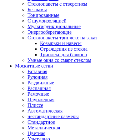
Стеклопакеты с отверстием
Без рамы
Тонированные
С шумоизоляцией
Мультифункциональные
Энергосберегающие
Стеклопакеты триплекс на заказ
Козырьки и навесы
Ограждения из стекла
Триплекс для балкона
Умные окна со смарт стеклом
Москитные сетки
Вставная
Рулонная
Раздвижные
Распашная
Рамочные
Плунжерная
Плиссе
Автоматическая
нестандартные размеры
Стандартное
Металлическая
Цветная
Ультравью