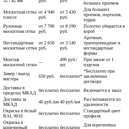
32 / 42 мм
руб.
руб.
больших проемов
Для больших
Москитная сетка
от 4 940
от 5 430
проемов, порталов,
плиссе
руб.
руб.
террас
Рулонная
от 7 700
от 8 190
Полотно убирается в
москитная сетка
руб.
руб.
короб
Арочные,
Нестандартные
от 2 650
от 3 140
трапециевидные и
москитные сетки
руб.
руб.
нестандартные
формы
Монтаж
490 руб./
При заказе от 1
—
москитной сетки
шт.
изделия
*Бесплатно при
Замер / выезд
650 руб.
бесплатно*
заключении
мастера
договора
Доставка в
бесплатно
бесплатно
Включается в заказ
пределах МКАД
Доставка за
Рассчитывается по
40 руб./км
40 руб./км
МКАД
удаленности
Окраска в белый
Стандартный цвет
бесплатно
бесплатно
RAL 9016
профиля
Окраска в
Для коричневых
коричневый
бесплатно
бесплатно