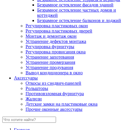
Безрамное остекление фасадов зданий
Безрамное остекление частных домов и
коттеджей
Безрамное остекление балконов и лоджий
Регулировка пластиковых окон
Регулировка пластиковых дверей
Монтаж и демонтаж окон
Устранение дефектов монтажа
Регулировка фурнитуры
Регулировка провисания окна
Устранение запотевания
Устранение промерзания
Устранение продувания
Вывод кондиционера в окно
Аксессуары
Откосы из сэндвич-панелей
Рольшторы
Противовзломная фурнитура
Жалюзи
Детские замки на пластиковые окна
Прочие оконные аксессуары
Главная