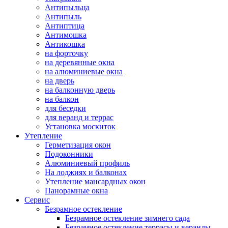
Антипыльца
Антипыль
Антиптица
Антимошка
Антикошка
на форточку
на деревянные окна
на алюминиевые окна
на дверь
на балконную дверь
на балкон
для беседки
для веранд и террас
Установка москиток
Утепление
Герметизация окон
Подоконники
Алюминиевый профиль
На лоджиях и балконах
Утепление мансардных окон
Панорамные окна
Сервис
Безрамное остекление
Безрамное остекление зимнего сада
Безрамное остекление террасы и веранды