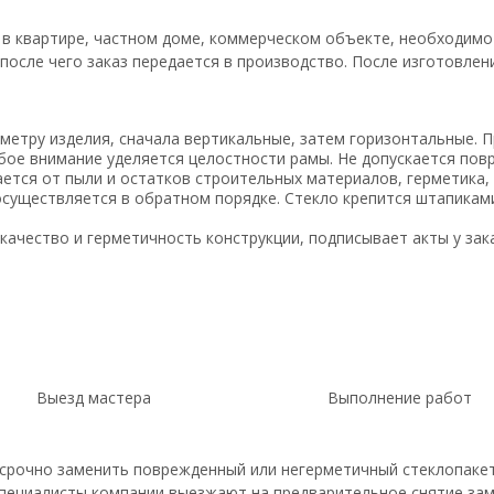
 в квартире, частном доме, коммерческом объекте, необходимо
после чего заказ передается в производство. После изготовлен
метру изделия, сначала вертикальные, затем горизонтальные. 
бое внимание уделяется целостности рамы. Не допускается пов
ется от пыли и остатков строительных материалов, герметика,
осуществляется в обратном порядке. Стекло крепится штапикам
качество и герметичность конструкции, подписывает акты у зак
Выезд мастера
Выполнение работ
рочно заменить поврежденный или негерметичный стеклопакет 
Специалисты компании выезжают на предварительное снятие за