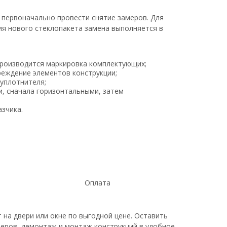
 первоначально провести снятие замеров. Для
ия нового стеклопакета замена выполняется в
Производится маркировка комплектующих;
реждение элементов конструкции;
 уплотнителя;
и, сначала горизонтальными, затем
азчика.
Оплата
на двери или окне по выгодной цене. Оставить
меров, демонтаж и монтаж конструкций в удобное