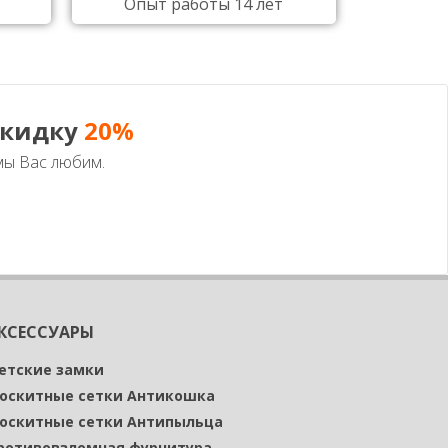
Опыт работы 14 лет
Опыт
скидку
20%
мы Вас любим.
КСЕССУАРЫ
етские замки
оскитные сетки Антикошка
оскитные сетки Антипыльца
ротивовзломная фурнитура