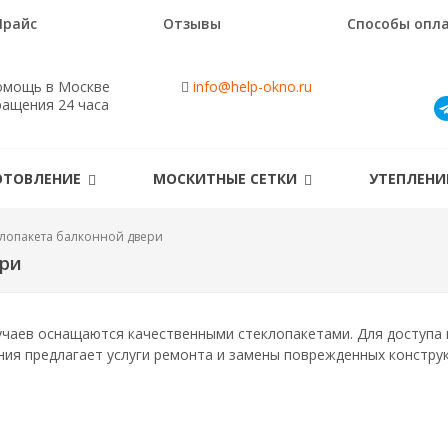
Прайс
Отзывы
Способы опл
омощь в Москве
info@help-okno.ru
ращения 24 часа
ОТОВЛЕНИЕ
МОСКИТНЫЕ СЕТКИ
УТЕПЛЕН
клопакета балконной двери
ери
чаев оснащаются качественными стеклопакетами. Для доступа 
ия предлагает услуги ремонта и замены поврежденных конструк